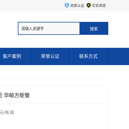
资质认证
实名商家
客户案例
荣誉认证
联系方式
足 华岐方矩管
元/吨 起