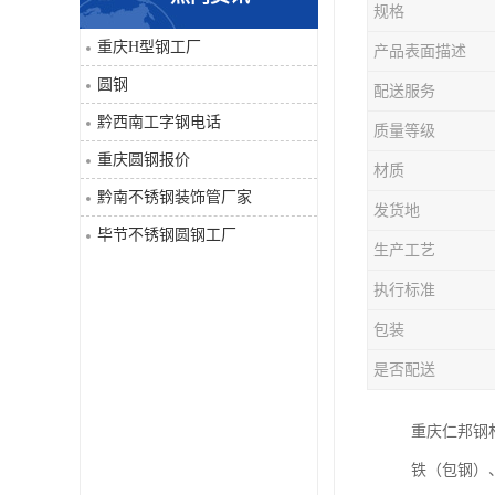
规格
角钢
重庆H型钢工厂
产品表面描述
圆钢
配送服务
焊管
黔西南工字钢电话
质量等级
工字钢
重庆圆钢报价
材质
黔南不锈钢装饰管厂家
H型钢
发货地
毕节不锈钢圆钢工厂
生产工艺
花纹板
执行标准
圆钢
包装
是否配送
不锈钢工字钢
重庆仁邦钢
镀锌管
铁（包钢）
方矩管