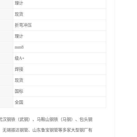
理计
现货
折弯冲压
理计
mm8
级A+
焊接
现货
国标
全国
武汉钢铁（武钢）、马鞍山钢铁（马钢）、包头钢
、无锡振达钢管、山东鲁宝钢管等多家大型钢厂有