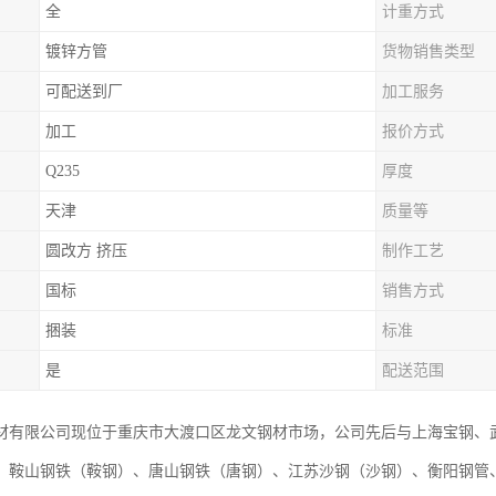
全
计重方式
镀锌方管
货物销售类型
可配送到厂
加工服务
加工
报价方式
Q235
厚度
天津
质量等
圆改方 挤压
制作工艺
国标
销售方式
捆装
标准
是
配送范围
材有限公司现位于重庆市大渡口区龙文钢材市场，公司先后与上海宝钢、
、鞍山钢铁（鞍钢）、唐山钢铁（唐钢）、江苏沙钢（沙钢）、衡阳钢管