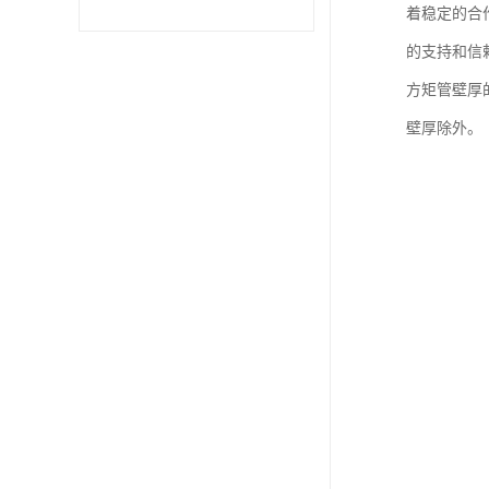
着稳定的合
不锈钢卷
的支持和信
方矩管壁厚
型材
壁厚除外。