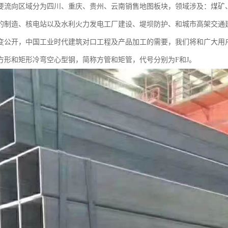
要流向区域分为四川、重庆、贵州、云南销售地图板块，领域涉及：煤矿、纺
的制造、核电站以及水利火力发电工厂建设、堤坝防护、和城市高架交通
变公开，中国工业时代建筑对口工程及产品加工的需要，我们将和广大用
方形和矩形冷弯空心型钢，简称方管和矩管，代号分别为F和J。