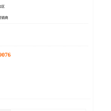
口区
经销商
9076