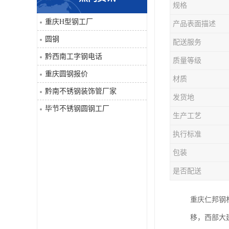
规格
角钢
重庆H型钢工厂
产品表面描述
圆钢
配送服务
焊管
黔西南工字钢电话
质量等级
工字钢
重庆圆钢报价
材质
黔南不锈钢装饰管厂家
H型钢
发货地
毕节不锈钢圆钢工厂
生产工艺
花纹板
执行标准
圆钢
包装
是否配送
不锈钢工字钢
重庆仁邦钢
镀锌管
移，西部大
方矩管