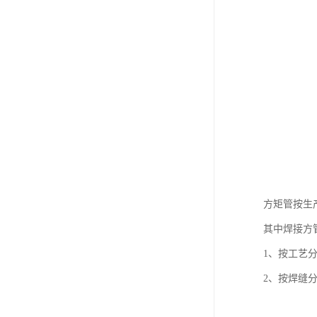
方矩管按生
其中焊接方
1、按工艺
2、按焊缝