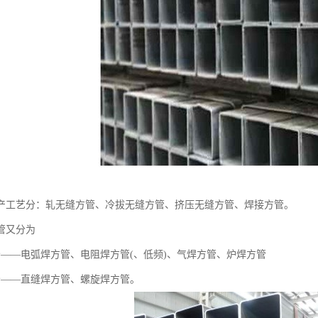
产工艺分：轧无缝方管、冷拔无缝方管、挤压无缝方管、焊接方管。
管又分为
分——电弧焊方管、电阻焊方管(、低频)、气焊方管、炉焊方管
分——直缝焊方管、螺旋焊方管。