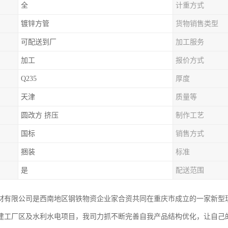
全
计重方式
镀锌方管
货物销售类型
可配送到厂
加工服务
加工
报价方式
Q235
厚度
天津
质量等
圆改方 挤压
制作工艺
国标
销售方式
捆装
标准
是
配送范围
材有限公司是西南地区钢铁物资企业家合资共同在重庆市成立的一家新型
建工厂区及水利水电项目，我司力抓不断完善自我产品结构优化，让自己