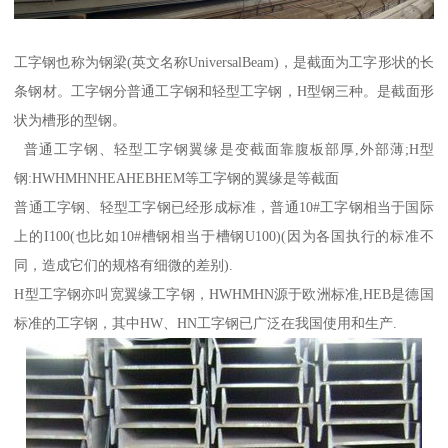
工字钢也称为钢梁(英文名称UniversalBeam)，是截面为工字形状的长
条钢材。工字钢分普通工字钢和轻型工字钢，H型钢三种。是截面形
状为槽形的型钢。
普通工字钢、轻型工字钢翼缘是变截面靠腹板部厚,外部薄;H型
钢:HWHMHNHEAHEBHEM等工字钢的翼缘是等截面
普通工字钢、轻型工字钢已经形成标准，普通10#工字钢相当于国际
上的I100(也比如10#槽钢相当于槽钢U100)(因为各国执行的标准不
同，造成它们的规格有细微的差别).
H型工字钢亦叫宽翼缘工字钢，HWHMHN源于欧洲标准,HEB是德国
标准的工字钢，其中HW、HN工字钢已广泛在我国使用和生产.