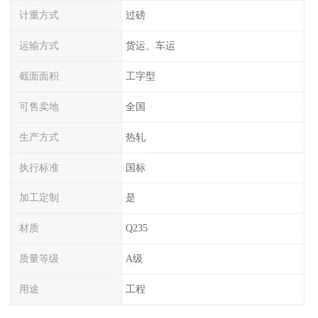
计重方式
过磅
运输方式
货运、车运
截面面积
工字型
可售卖地
全国
生产方式
热轧
执行标准
国标
加工定制
是
材质
Q235
质量等级
A级
用途
工程