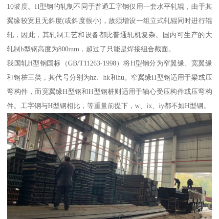
10坡度。H型钢的轧制不同于普通工字钢仅用一套水平轧辊，由于其
翼缘较宽且无斜度(或斜度很小)，故须增设一组立式轧辊同时进行辊
轧，因此，其轧制工艺和设备都比普通轧机复杂。国内可生产的大
轧制h型钢高度为800mm，超过了只能是焊接组合截面。
我国轧H型钢国标（GB/T11263-1998）将H型钢分为窄翼缘、宽翼缘
和钢桩三类，其代号分别为hz、hk和hu。窄翼缘H型钢适用于梁或压
弯构件，而宽翼缘H型钢和H型钢桩则适用于轴心受压构件或压弯构
件。工字钢与H型钢相比，等重量前提下，w、ix、iy都不如H型钢。