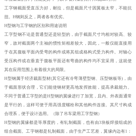
工字钢截面受直压力好，耐拉，但是截面尺寸因翼板太窄，不能抗
扭。H钢则反之，两者各有优劣。
H型钢与工字钢的区别和用途说明
工字型钢不论是普通型还是轻型的，由于截面尺寸均相对较高、较
窄，故对截面两个主袖的惯性矩相差较大，因此，一般仅能直接用
于在其腹板平面内受弯的构件或将其组成格构式受力构件。对轴心
受压构件或在垂直于腹板平面还有弯曲的构件均不宜采用，这就使
其在应用范围上有着很大的局限。
H型钢属于经济裁面型材(其它还有冷弯薄壁型钢、压型钢板等)，由
于截面形状合理，它们能使钢材更高地发挥效能，提高承裁能力。
不同于普通工字型的是H型钢的翼缘进行了加宽，且内、外表面通常
是平行的，这样可便于用高强度螺栓和其他构件连接。其尺寸构成
合理系，便于设计选用。（除了吊车梁用工字型钢）
H型钢的翼缘都是等厚度的，有轧制截面，也有由3块板焊接组成的
组合截面。工字钢都是轧制截面，由于生产工艺差，翼缘内边有1：