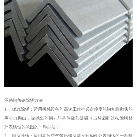
不锈钢角钢除锈方法：
1、 抛丸除锈：运用机械设备的高速工作把必定粒度的钢丸靠抛头的
离心力抛出，被抛出的钢丸与构件猛烈磕碰冲击然后到达祛除钢材
外表锈蚀的意图的一种办法；
2、 喷丸除锈：运用高压空气带出钢丸喷发到构件外表到达的一种除