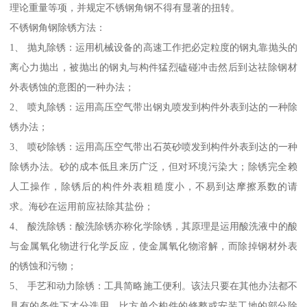
理论重量等项，并规定不锈钢角钢不得有显著的扭转。
不锈钢角钢除锈方法：
1、 抛丸除锈：运用机械设备的高速工作把必定粒度的钢丸靠抛头的
离心力抛出，被抛出的钢丸与构件猛烈磕碰冲击然后到达祛除钢材
外表锈蚀的意图的一种办法；
2、 喷丸除锈：运用高压空气带出钢丸喷发到构件外表到达的一种除
锈办法；
3、 喷砂除锈：运用高压空气带出石英砂喷发到构件外表到达的一种
除锈办法。砂的成本低且来历广泛，但对环境污染大；除锈完全赖
人工操作，除锈后的构件外表粗糙度小，不易到达摩擦系数的请
求。海砂在运用前应祛除其盐份；
4、 酸洗除锈：酸洗除锈亦称化学除锈，其原理是运用酸洗液中的酸
与金属氧化物进行化学反应，使金属氧化物溶解，而除掉钢材外表
的锈蚀和污物；
5、 手艺和动力除锈：工具简略施工便利。该法只要在其他办法都不
具有的条件下才分选用。比方单个构件的修整或安装工地的部分除