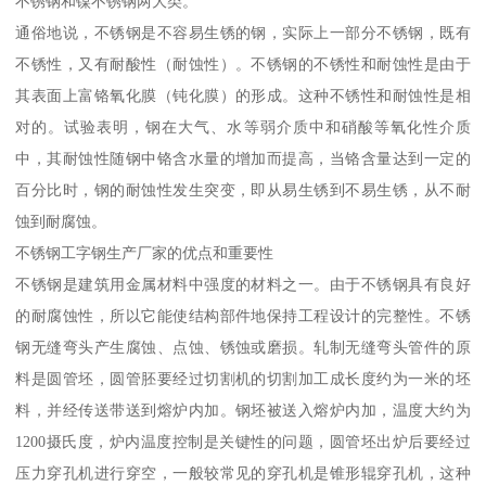
不锈钢和镍不锈钢两大类。
通俗地说，不锈钢是不容易生锈的钢，实际上一部分不锈钢，既有
不锈性，又有耐酸性（耐蚀性）。不锈钢的不锈性和耐蚀性是由于
其表面上富铬氧化膜（钝化膜）的形成。这种不锈性和耐蚀性是相
对的。试验表明，钢在大气、水等弱介质中和硝酸等氧化性介质
中，其耐蚀性随钢中铬含水量的增加而提高，当铬含量达到一定的
百分比时，钢的耐蚀性发生突变，即从易生锈到不易生锈，从不耐
蚀到耐腐蚀。
不锈钢工字钢生产厂家的优点和重要性
不锈钢是建筑用金属材料中强度的材料之一。由于不锈钢具有良好
的耐腐蚀性，所以它能使结构部件地保持工程设计的完整性。不锈
钢无缝弯头产生腐蚀、点蚀、锈蚀或磨损。轧制无缝弯头管件的原
料是圆管坯，圆管胚要经过切割机的切割加工成长度约为一米的坯
料，并经传送带送到熔炉内加。钢坯被送入熔炉内加，温度大约为
1200摄氏度，炉内温度控制是关键性的问题，圆管坯出炉后要经过
压力穿孔机进行穿空，一般较常见的穿孔机是锥形辊穿孔机，这种