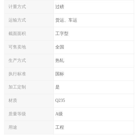
计重方式
过磅
运输方式
货运、车运
截面面积
工字型
可售卖地
全国
生产方式
热轧
执行标准
国标
加工定制
是
材质
Q235
质量等级
A级
用途
工程