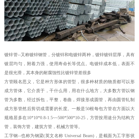
镀锌管--又称镀锌钢管，分镀锌和电镀锌两种，镀锌镀锌层厚，具有
镀层均匀，附着力强，使用寿命长等优点。电镀锌成本低，表面不
是很光滑，其本身的耐腐蚀性比镀锌管差很多
方管顾名思义，它是种方形体的管型，很多种材质的物质都可以形
成方管体，它介质于，干什么用，用在什么地方，大多数方管以钢
管为多数，经过拆包，平整，卷曲，焊接形成圆管，再由圆管轧制
成方形管然后剪切成需要的长度。一般是50根每包方管在方面以大
规格居多在10*10*0.8-1.5~~500*500*10-25，方管按用途分为结构方
管，装饰方管，建筑方管，机械方管等。
工字钢--也称为钢梁(英文名称 Universal Beam)，是截面为工字形状