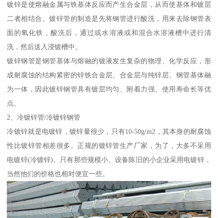
镀锌是使熔融金属与铁基体反应而产生合金层，从而使基体和镀层
二者相结合。镀锌管的制造是先将钢管进行酸洗，用来去除钢管表
面的氧化铁，酸洗后，通过或水溶液或和混合水溶液槽中进行清
洗，然后送入浸镀槽中。
镀锌钢管是钢管基体与熔融的镀液发生复杂的物理、化学反应，形
成耐腐蚀的结构紧密的锌铁合金层。合金层与纯锌层、钢管基体融
为一体，因此镀锌钢管具有镀层均匀、附着力强、使用寿命长等优
点。
2、冷镀锌管/冷镀锌钢管
冷镀锌就是电镀锌，镀锌量很少，只有10-50g/m2，其本身的耐腐蚀
性比镀锌管相差很多。正规的镀锌管生产厂家，为了，大多不采用
电镀锌(冷镀锌)。只有那些规模小、设备陈旧的小企业采用电镀锌，
当然他们的价格也相对便宜一些。