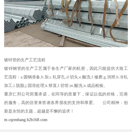
镀锌管的生产工艺流程
镀锌钢管的生产工艺属于各生产厂家的机密，因此只能提供大致工
艺流程：a.圆钢准备;b.加;c.轧穿孔;d.切头;e.酸洗;f.修磨;g.润滑;h.冷轧
加工;i.脱脂;j.固溶处理;k.矫直;l.切管;m.酸洗;n.成品检验。
重庆仁邦公司郑重承诺，在同等的质量下，保证以低的价格，完善
的服务，高的信誉来答谢各界朋友的支持和厚爱。 公司精神：创
新是永恒的主题，超越是不懈的追求！
m.cqrenbang.b2b168.com