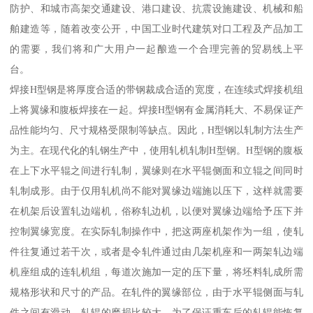
防护、和城市高架交通建设、港口建设、抗震设施建设、机械和船
舶建造等，随着改变公开，中国工业时代建筑对口工程及产品加工
的需要，我们将和广大用户一起酿造一个合理完善的贸易线上平
台。
焊接H型钢是将厚度合适的带钢裁成合适的宽度，在连续式焊接机组
上将翼缘和腹板焊接在一起。焊接H型钢有金属消耗大、不易保证产
品性能均匀、尺寸规格受限制等缺点。因此，H型钢以轧制方法生产
为主。在现代化的轧钢生产中，使用轧机轧制H型钢。H型钢的腹板
在上下水平辊之间进行轧制，翼缘则在水平辊侧面和立辊之间同时
轧制成形。由于仅用轧机尚不能对翼缘边端施以压下，这样就需要
在机架后设置轧边端机，俗称轧边机，以便对翼缘边端给予压下并
控制翼缘宽度。在实际轧制操作中，把这两座机架作为一组，使轧
件往复通过若干次，或者是令轧件通过由几架机座和一两架轧边端
机座组成的连轧机组，每道次施加一定的压下量，将坯料轧成所需
规格形状和尺寸的产品。在轧件的翼缘部位，由于水平辊侧面与轧
件之间有滑动，轧辊的磨损比较大。为了保证重车后的轧辊能恢复