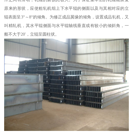
原来的形状，应使粗轧机组上下水平辊的侧面以及与其相对应的立
辊表面呈3°～8°的倾角。为修正成品翼缘的倾角，设置成品轧机，又
叫精轧机，其水平辊侧面与水平辊轴线垂直或有较小的倾斜角，一
般不大于20′，立辊呈圆柱状。