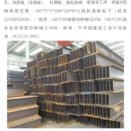
孔、加筋板（连接板）、柱脚板、抛丸除锈、喷漆等工序。焊接H型
钢规格范围：100*75*3*3500*250*8*12国标规格如下（材质
Q235B/Q345B）： 材质：GB/T700碳素结构钢Q235B、GB/T1591低
合金高强度结构钢Ｑ345B。标准：中华国建筑工业行业标
准 （JG/T137-2001）。