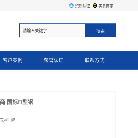
资质认证
实名商家
客户案例
荣誉认证
联系方式
商 国标H型钢
元/吨 起