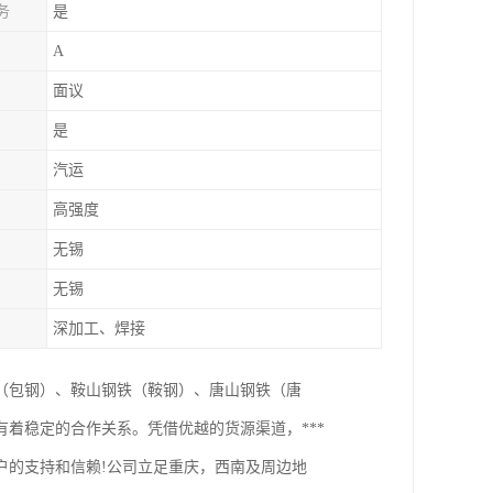
务
是
A
面议
是
汽运
高强度
无锡
无锡
深加工、焊接
（包钢）、鞍山钢铁（鞍钢）、唐山钢铁（唐
着稳定的合作关系。凭借优越的货源渠道，***
户的支持和信赖!公司立足重庆，西南及周边地