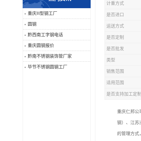
计重方式
角钢
重庆H型钢工厂
是否进口
圆钢
运送方式
焊管
黔西南工字钢电话
是否定制
工字钢
重庆圆钢报价
是否批发
黔南不锈钢装饰管厂家
H型钢
类型
毕节不锈钢圆钢工厂
销售范围
花纹板
适用范围
圆钢
是否支持加工定
不锈钢工字钢
重庆仁邦公
钢）、江苏
镀锌管
的管理方式
方矩管