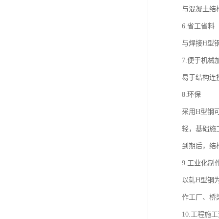
与混凝土结
6.省工省料
与焊接H型
7.便于机械
易于结构连
8.环保
采用H型钢
轻，基础施
到期后，结
9.工业化制
以轧H型钢
作工厂、桥
10.工程施