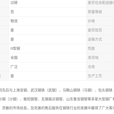
过磅
是否包含配送服
否
质量等级
物流
价格
是
是否现货
是
运输方式
H型钢
性能
全国
发货地
广泛
仓库
制
是
生产工艺
司先后与上海宝钢、武汉钢铁（武钢）、马鞍山钢铁（马钢）、包头钢铁
沙钢（沙钢）、衡阳钢管、无锡振达钢管、山东鲁宝钢管等多家大型钢厂有
，灵敏的市场信息，及完善的售后服务在钢铁行业的发展中赢得了广大客