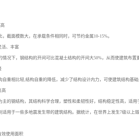
度高
比，截面模数大，在承载条件相同时，可节约金属10-15%。
灵活、丰富
的情况下，钢结构的开间可比混凝土结构的开间大50%，从而使建筑布置
轻
构自重相比轻,结构自重的降低，减少了结构设计内力，可使建筑结构基
性高
钢为主的钢结构，其结构科学合理，塑性和柔韧性好，结构稳定性高，适用
别适用于一些多地震发生带的建筑结构。据统计，在世界上发生7级以上
有效使用面积