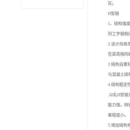
区。
H型钢
不锈钢卷
1、结构强
型材
同工字钢相
2.设计风格
在梁高相同
3.结构自重
与混凝土结
4.结构稳定
.以轧H型
能力强，特
害程度小。
5.增加结构