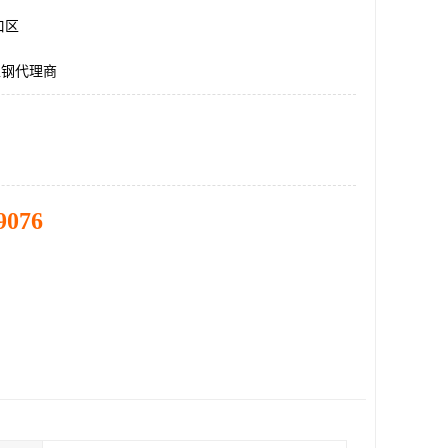
口区
型钢代理商
9076