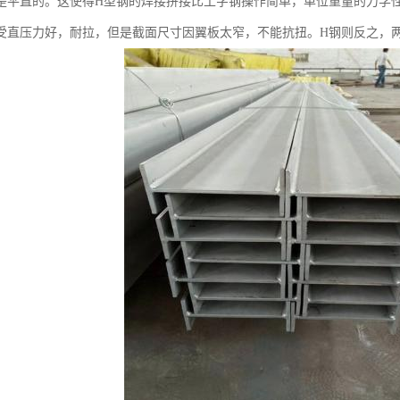
是平直的。这使得H型钢的焊接拼接比工字钢操作简单，单位重量的力学
受直压力好，耐拉，但是截面尺寸因翼板太窄，不能抗扭。H钢则反之，