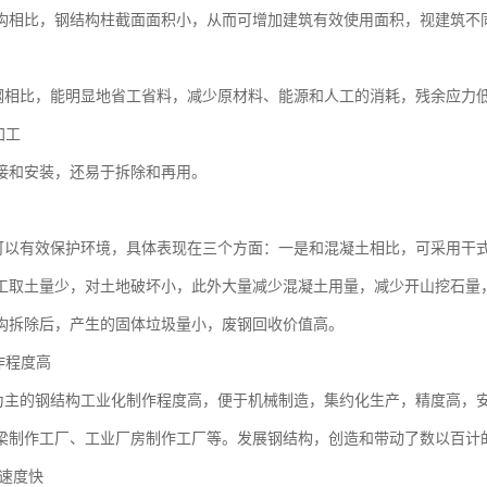
构相比，钢结构柱截面面积小，从而可增加建筑有效使用面积，视建筑不同
钢相比，能明显地省工省料，减少原材料、能源和人工的消耗，残余应力
加工
接和安装，还易于拆除和再用。
可以有效保护环境，具体表现在三个方面：一是和混凝土相比，可采用干
工取土量少，对土地破坏小，此外大量减少混凝土用量，减少开山挖石量
构拆除后，产生的固体垃圾量小，废钢回收价值高。
作程度高
为主的钢结构工业化制作程度高，便于机械制造，集约化生产，精度高，
梁制作工厂、工业厂房制作工厂等。发展钢结构，创造和带动了数以百计
工速度快