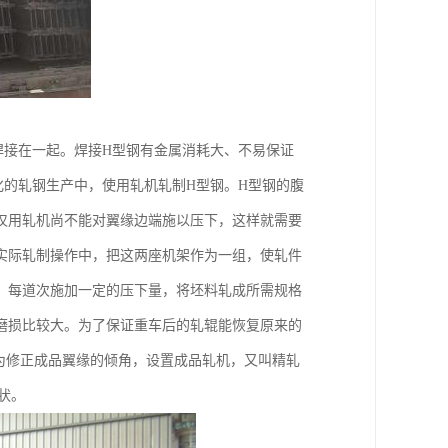
焊接在一起。焊接H型钢有金属消耗大、不易保证
化的轧钢生产中，使用轧机轧制H型钢。H型钢的腹
仅用轧机尚不能对翼缘边端施以压下，这样就需要
实际轧制操作中，把这两座机架作为一组，使轧件
，每道次施加一定的压下量，将坯料轧成所需规格
磨损比较大。为了保证重车后的轧辊能恢复原来的
。为修正成品翼缘的倾角，设置成品轧机，又叫精轧
状。