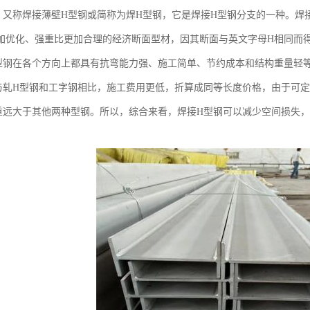
，又称焊接薄壁H型钢或简称为焊H型钢，它是焊接H型钢分支的一种。焊
加优化、强重比更加合理的经济断面型材，因其断面与英文字母H相同而
型钢在各个方向上都具有抗弯能力强、施工简单、节约成本和结构重量轻
与轧H型钢和工字钢相比，施工费用更低，折算成同等长度价格，由于可
重远大于其他两种型钢。所以，综合来看，焊接H型钢可以减少空间损失