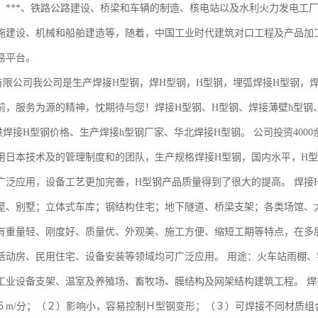
、***、铁路公路建设、桥梁和车辆的制造、核电站以及水利火力发电工
施建设、机械和船舶建造等，随着，中国工业时代建筑对口工程及产品加
易平台。
有限公司我公司是生产焊接H型钢，焊H型钢，H型钢，埋弧焊接H型钢，
前，服务为源的精神，忱期待与您！焊接H型钢、H型钢、焊接薄壁h型钢
供焊接H型钢价格、生产焊接h型钢厂家、华北焊接H型钢。 公司投资400
用日本技术及的管理制度和的团队，生产规格焊接H型钢，国内水平，H型
广泛应用，设备工艺更加完善，H型钢产品质量得到了很大的提高。 焊接
屋、别墅；立体式车库；钢结构住宅；地下隧道、桥梁支架；各类场馆、
有重量轻、刚度好、质量优、外观美、施工方便、缩短工期等特点，在多
活动房、民用住宅、设备安装等领域均可广泛应用。 用途：火车站雨棚
工业设备支架、温室及养殖场、畜牧场、膜结构及网架结构建筑工程。 
５m/分；（２）影响小，容易控制Ｈ型钢变形；（３）可焊接不同材质组