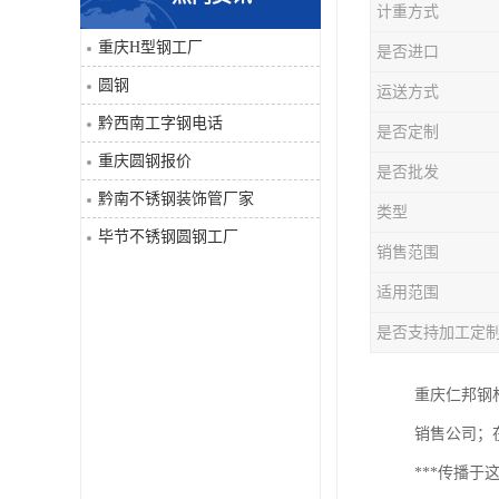
计重方式
角钢
重庆H型钢工厂
是否进口
圆钢
运送方式
焊管
黔西南工字钢电话
是否定制
工字钢
重庆圆钢报价
是否批发
黔南不锈钢装饰管厂家
H型钢
类型
毕节不锈钢圆钢工厂
销售范围
花纹板
适用范围
圆钢
是否支持加工定
不锈钢工字钢
重庆仁邦钢
销售公司；
镀锌管
***传播
方矩管