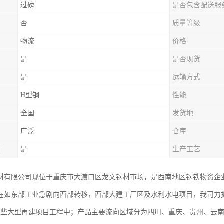
过磅
是否包含配送服
否
质量等级
物流
价格
是
是否现货
是
运输方式
H型钢
性能
全国
发货地
广泛
仓库
制
是
生产工艺
材有限公司现位于重庆市大渡口区龙文钢材市场，是西南地区钢铁物资企业
在如东部工业急剧向西部转移，西部大建工厂区及水利水电项目，我司力
于这些大型再建项目工程中；产品主要流向区域分为四川、重庆、贵州、云