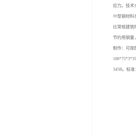
应力。技术
Ｈ型钢材料
比常规建筑
节约用钢量
制作：可按
100*75*
345B。标准