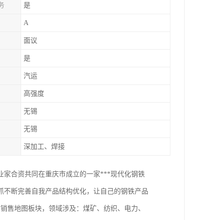
务
是
A
面议
是
汽运
高强度
无锡
无锡
深加工、焊接
家合资共同在重庆市成立的一家***现代化钢铁
抓不断完善自我产品结构优化，让自己的钢铁产品
南销售地图板块，领域涉及：煤矿、纺织、电力、