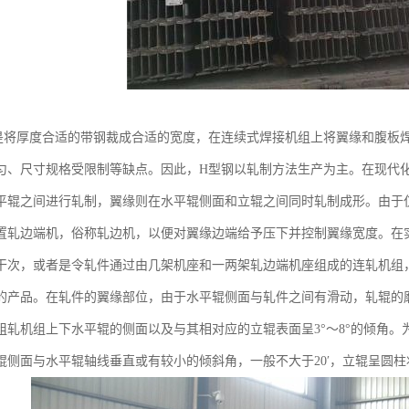
是将厚度合适的带钢裁成合适的宽度，在连续式焊接机组上将翼缘和腹板
匀、尺寸规格受限制等缺点。因此，H型钢以轧制方法生产为主。在现代
平辊之间进行轧制，翼缘则在水平辊侧面和立辊之间同时轧制成形。由于
置轧边端机，俗称轧边机，以便对翼缘边端给予压下并控制翼缘宽度。在
干次，或者是令轧件通过由几架机座和一两架轧边端机座组成的连轧机组
的产品。在轧件的翼缘部位，由于水平辊侧面与轧件之间有滑动，轧辊的
粗轧机组上下水平辊的侧面以及与其相对应的立辊表面呈3°～8°的倾角
辊侧面与水平辊轴线垂直或有较小的倾斜角，一般不大于20′，立辊呈圆柱