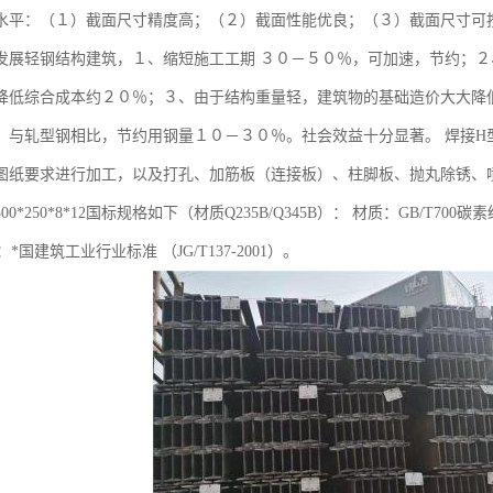
水平：（１）截面尺寸精度高；（２）截面性能优良；（３）截面尺寸可
发展轻钢结构建筑，１、缩短施工工期 ３０－５０％，可加速，节约；
降低综合成本约２０％；３、由于结构重量轻，建筑物的基础造价大大降
，与轧型钢相比，节约用钢量１０－３０％。社会效益十分显著。 焊接H
图纸要求进行加工，以及打孔、加筋板（连接板）、柱脚板、抛丸除锈、
3*3500*250*8*12国标规格如下（材质Q235B/Q345B）： 材质：GB/T70
：*国建筑工业行业标准 （JG/T137-2001）。