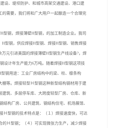
厂建设、堤坝防护、和城市高架交通建设、港口建
工的需要，我们将和广大用户一起酿造一个合理完
焊H型钢，焊接薄壁H型钢，的加工制造企业。我司
、H型钢，供应焊接H型钢、焊接H型钢、销售焊接
0余万元引进美国的焊接薄壁H型钢生产线设备?，焊
钢设计年生产能力6万吨。随着焊接H型钢这项技
H型钢用途：工业厂房结构中的梁、柱、檩条构
大棚等。焊接轻型Ｈ型钢这种新型结构钢材用于建
层建筑、多层停车库、大跨度轻型厂房、仓库、新
、钢结构厂房、公共建筑、钢结构住宅、机场展馆、
焊接Ｈ型钢的技术特点是：（１）焊接速度快，可达
合的Ｈ型钢；（４）可实现微张力生产，减少焊接