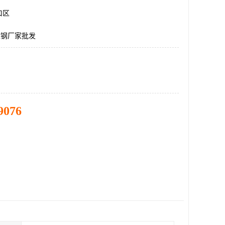
口区
型钢厂家批发
9076