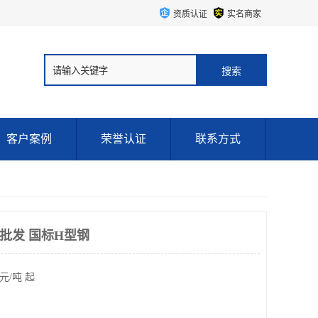
资质认证
实名商家
客户案例
荣誉认证
联系方式
批发 国标H型钢
元/吨 起