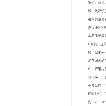
锅炉、机械
设、抗震设
不锈钢卷
善的贸易交
型材
焊接H型钢
本着质量靠
H型钢、提
接Ｈ型钢采
术在国内的
件；轻钢房
筑构件，具
型办公楼、
轻轨护栏、
到１８－４