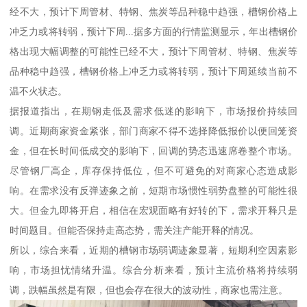
经不大，预计下周管材、特钢、焦炭等品种稳中趋强，槽钢价格上
冲乏力或将转弱，预计下周...据多方面的行情监测显示，年出槽钢价
格出现大幅调整的可能性已经不大，预计下周管材、特钢、焦炭等
品种稳中趋强，槽钢价格上冲乏力或将转弱，预计下周延续当前不
温不火状态。
据报道指出，在期钢走低及需求低迷的影响下，市场报价持续回
调。近期商家资金紧张，部门商家不得不选择降低报价以便回笼资
金，但在长时间低成交的影响下，回调的势态迅速席卷整个市场。
尽管钢厂高企，库存保持低位，但不可避免的对商家心态造成影
响。在需求没有反弹迹象之前，短期市场惯性弱势盘整的可能性很
大。但金九即将开启，相信在宏观面略有好转的下，需求开释只是
时间题目。但能否保持走高态势，需关注产能开释的情况。
所以，综合来看，近期的槽钢市场弱调迹象显著，短期利空因素影
响，市场担忧情绪升温。综合分析来看，预计主流价格将持续弱
调，跌幅虽然是有限，但也会存在很大的波动性，商家也需注意。