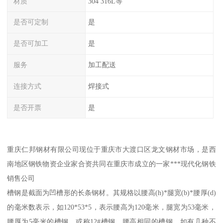
材质
304 316L等
是否可定制
是
是否可加工
是
服务
加工配送
连接方式
焊接式
是否开票
是
重庆仁邦钢材有限公司现位于重庆市大渡口区龙文钢材市场，是西
南地区钢铁物资企业家合资共同在重庆市成立的一家***现代化钢铁
销售公司
槽钢是截面为凹槽形的长条钢材。其规格以腰高(h)*腿宽(b)*腰厚(d)
的毫米数表示，如120*53*5，表示腰高为120毫米，腿宽为53毫米，
腰厚为5毫米的槽钢，或称12#槽钢。腰高相同的槽钢，如有几种不