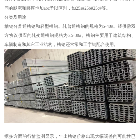
同的腿宽和腰厚也加abc予以区别，如25a#25b#25c#等。
分类及用途
槽钢分普通槽钢和轻型槽钢。轧普通槽钢的规格为5-40#。经供需双
方协议供应的轧变通槽钢规格为6.5-30#。槽钢主要用于建筑结构、
车辆制造和其它工业结构，槽钢还常常和工字钢配合使用。
据多方面的行情监测显示，年出槽钢价格出现大幅调整的可能性已