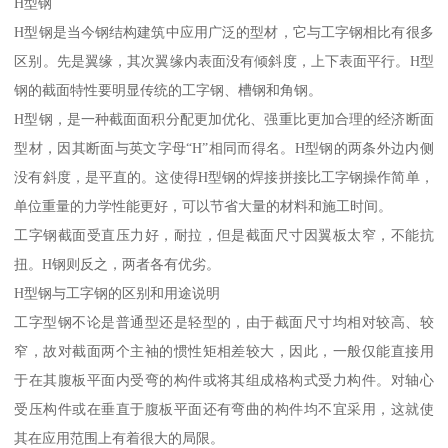
H型钢
H型钢是当今钢结构建筑中应用广泛的型材，它与工字钢相比有很多
区别。先是翼缘，其次翼缘内表面没有倾斜度，上下表面平行。H型
钢的截面特性要明显传统的工字钢、槽钢和角钢。
H型钢，是一种截面面积分配更加优化、强重比更加合理的经济断面
型材，因其断面与英文字母“H”相同而得名。H型钢的两条外边内侧
没有斜度，是平直的。这使得H型钢的焊接拼接比工字钢操作简单，
单位重量的力学性能更好，可以节省大量的材料和施工时间。
工字钢截面受直压力好，耐拉，但是截面尺寸因翼板太窄，不能抗
扭。H钢则反之，两者各有优劣。
H型钢与工字钢的区别和用途说明
工字型钢不论是普通型还是轻型的，由于截面尺寸均相对较高、较
窄，故对截面两个主袖的惯性矩相差较大，因此，一般仅能直接用
于在其腹板平面内受弯的构件或将其组成格构式受力构件。对轴心
受压构件或在垂直于腹板平面还有弯曲的构件均不宜采用，这就使
其在应用范围上有着很大的局限。