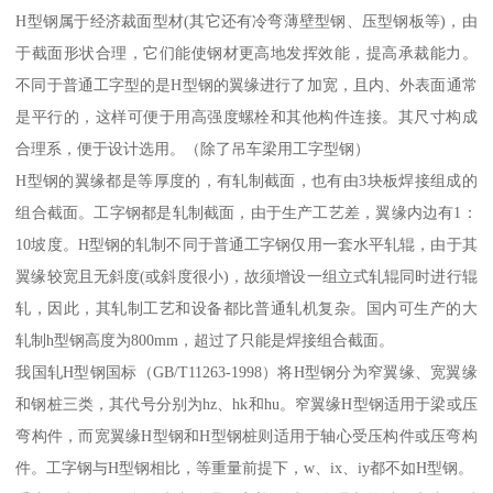
H型钢属于经济裁面型材(其它还有冷弯薄壁型钢、压型钢板等)，由
于截面形状合理，它们能使钢材更高地发挥效能，提高承裁能力。
不同于普通工字型的是H型钢的翼缘进行了加宽，且内、外表面通常
是平行的，这样可便于用高强度螺栓和其他构件连接。其尺寸构成
合理系，便于设计选用。（除了吊车梁用工字型钢）
H型钢的翼缘都是等厚度的，有轧制截面，也有由3块板焊接组成的
组合截面。工字钢都是轧制截面，由于生产工艺差，翼缘内边有1：
10坡度。H型钢的轧制不同于普通工字钢仅用一套水平轧辊，由于其
翼缘较宽且无斜度(或斜度很小)，故须增设一组立式轧辊同时进行辊
轧，因此，其轧制工艺和设备都比普通轧机复杂。国内可生产的大
轧制h型钢高度为800mm，超过了只能是焊接组合截面。
我国轧H型钢国标（GB/T11263-1998）将H型钢分为窄翼缘、宽翼缘
和钢桩三类，其代号分别为hz、hk和hu。窄翼缘H型钢适用于梁或压
弯构件，而宽翼缘H型钢和H型钢桩则适用于轴心受压构件或压弯构
件。工字钢与H型钢相比，等重量前提下，w、ix、iy都不如H型钢。