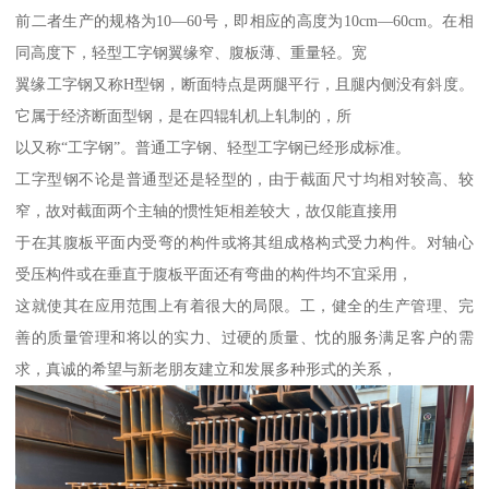
前二者生产的规格为10—60号，即相应的高度为10cm—60cm。在相
同高度下，轻型工字钢翼缘窄、腹板薄、重量轻。宽
翼缘工字钢又称H型钢，断面特点是两腿平行，且腿内侧没有斜度。
它属于经济断面型钢，是在四辊轧机上轧制的，所
以又称“工字钢”。普通工字钢、轻型工字钢已经形成标准。
工字型钢不论是普通型还是轻型的，由于截面尺寸均相对较高、较
窄，故对截面两个主轴的惯性矩相差较大，故仅能直接用
于在其腹板平面内受弯的构件或将其组成格构式受力构件。对轴心
受压构件或在垂直于腹板平面还有弯曲的构件均不宜采用，
这就使其在应用范围上有着很大的局限。工，健全的生产管理、完
善的质量管理和将以的实力、过硬的质量、忱的服务满足客户的需
求，真诚的希望与新老朋友建立和发展多种形式的关系，