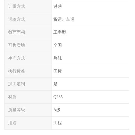
计重方式
过磅
运输方式
货运、车运
截面面积
工字型
可售卖地
全国
生产方式
热轧
执行标准
国标
加工定制
是
材质
Q235
质量等级
A级
用途
工程