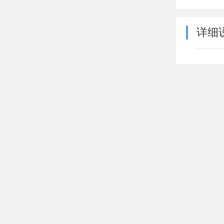
详细
材质
加工
计重
用途