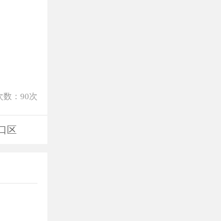
次数：
90
次
口区