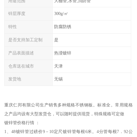
用途范围
大棚管,水管,消防管
锌层厚度
300g/㎡
特性
防腐防锈
是否支持加工定制
是
产品表面描述
热浸镀锌
仓库送在城市
天津
发货地
无锡
重庆仁邦有限公司生产销售多种规格不锈钢板。标准全。常用规格
之产品均设有大型发货仓，可以随时提供现货，特殊规格可定做
镀锌管价格行情 ：
1、48镀锌管过磅价9－10定尺镀锌管每根6米。4分管每根7．92公