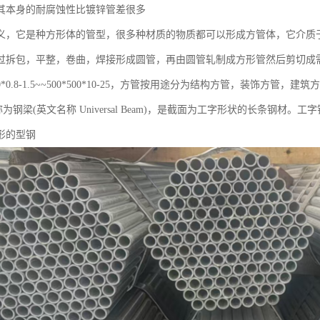
其本身的耐腐蚀性比镀锌管差很多
义，它是种方形体的管型，很多种材质的物质都可以形成方管体，它介质
过拆包，平整，卷曲，焊接形成圆管，再由圆管轧制成方形管然后剪切成需
0*0.8-1.5~~500*500*10-25，方管按用途分为结构方管，装饰方管，
称为钢梁(英文名称 Universal Beam)，是截面为工字形状的长条钢
形的型钢