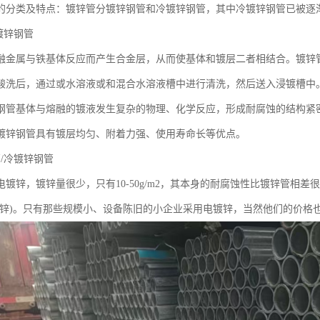
的分类及特点：镀锌管分镀锌钢管和冷镀锌钢管，其中冷镀锌钢管已被逐
镀锌钢管
融金属与铁基体反应而产生合金层，从而使基体和镀层二者相结合。镀锌
酸洗后，通过或水溶液或和混合水溶液槽中进行清洗，然后送入浸镀槽中
钢管基体与熔融的镀液发生复杂的物理、化学反应，形成耐腐蚀的结构紧
镀锌钢管具有镀层均匀、附着力强、使用寿命长等优点。
/冷镀锌钢管
电镀锌，镀锌量很少，只有10-50g/m2，其本身的耐腐蚀性比镀锌管相
镀锌)。只有那些规模小、设备陈旧的小企业采用电镀锌，当然他们的价格