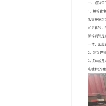
一、镀锌管
不锈钢卷
1、镀锌管/
镀锌是使熔
型材
的氧化铁，
镀锌钢管是
一体，因此
2、冷镀锌管
冷镀锌就是
电镀锌(冷