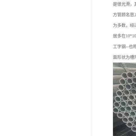
是很光滑，
方管顾名思
为多数，经
居多在10*1
工字钢--也
面形状为槽