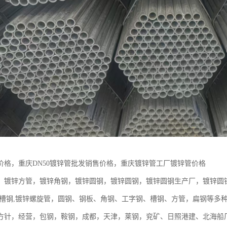
价格，重庆DN50镀锌管批发销售价格，重庆镀锌管工厂镀锌管价格
，镀锌方管，镀锌角钢，镀锌圆钢，镀锌圆钢，镀锌圆钢生产厂，镀锌圆钢价格
锌槽钢,镀锌螺旋管，圆钢、钢板、角钢、工字钢、槽钢、方管，扁钢等多
方针，经营，包钢，鞍钢，成都，天津，莱钢，兖矿、日照港建、北海船