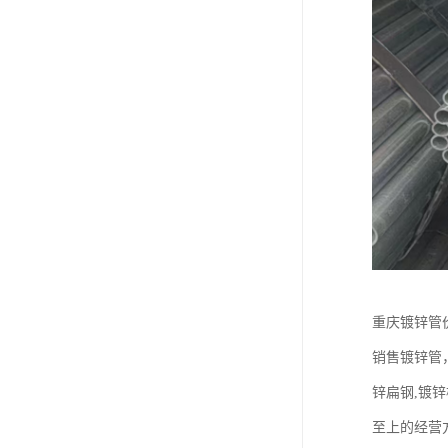
重庆镀锌管
销售镀锌管
锌扁钢,镀
至上的经营