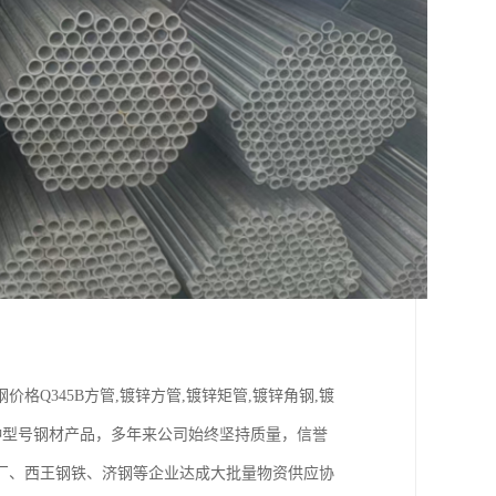
Q345B方管,镀锌方管,镀锌矩管,镀锌角钢,镀
种型号钢材产品，多年来公司始终坚持质量，信誉
厂、西王钢铁、济钢等企业达成大批量物资供应协