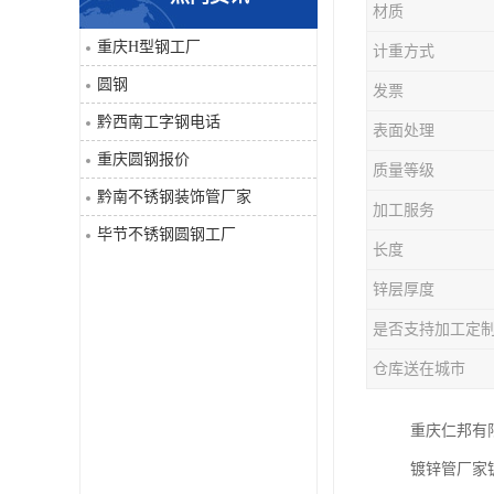
材质
角钢
重庆H型钢工厂
计重方式
圆钢
发票
焊管
黔西南工字钢电话
表面处理
工字钢
重庆圆钢报价
质量等级
黔南不锈钢装饰管厂家
H型钢
加工服务
毕节不锈钢圆钢工厂
长度
花纹板
锌层厚度
圆钢
是否支持加工定
仓库送在城市
不锈钢工字钢
重庆仁邦有
镀锌管
镀锌管厂家
方矩管