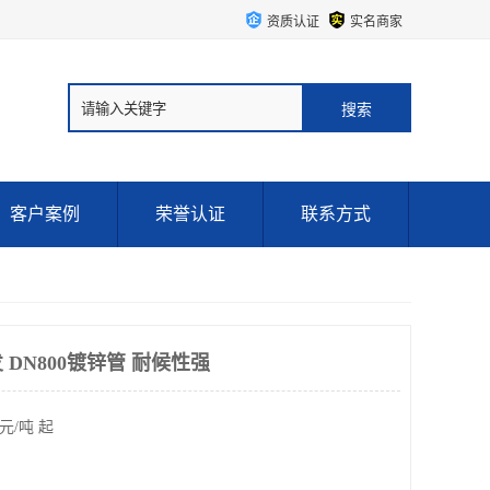
资质认证
实名商家
客户案例
荣誉认证
联系方式
DN800镀锌管 耐候性强
元/吨 起