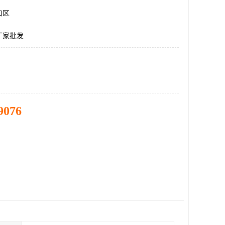
口区
厂家批发
9076