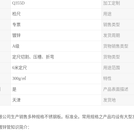
Q355D
加工定制
检尺
用途
专票
销售类型
镀锌
发货周期
A级
货物销售类型
定尺切割、压槽、折弯
货物类型
6米定尺
用途范围
300g/㎡
特性
制
是
产品表面描述
天津
发货地
限公司生产销售多种规格不锈钢板。标准全。常用规格之产品均设有大型
镀锌管知识简介：