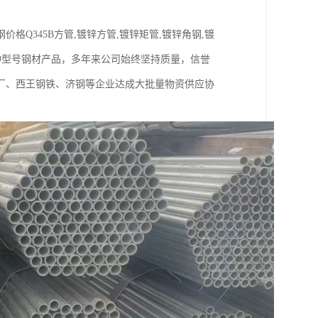
Q345B方管,镀锌方管,镀锌矩管,镀锌角钢,镀
种型号钢材产品，多年来公司始终坚持质量，信誉
厂、西王钢铁、济钢等企业达成大批量物资供应协