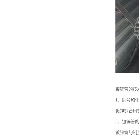
镀锌管的技
1、牌号和
镀锌钢管用
2、镀锌管
镀锌管的制