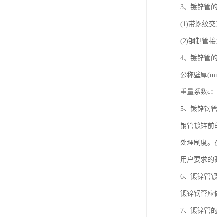
3、镀锌管
(1)带螺纹
(2)钢制管
4、镀锌管
公称壁厚(mm)：2.
重量系数c：1.064
5、镀锌钢
钢管镀锌前
处理制度。
用户要求的
6、镀锌管
镀锌钢管应
7、镀锌管