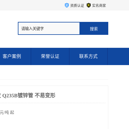
资质认证
实名商家
客户案例
荣誉认证
联系方式
Q235B镀锌管 不易变形
元/吨 起