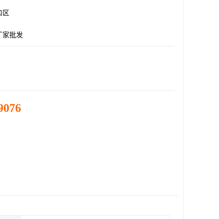
口区
厂家批发
9076