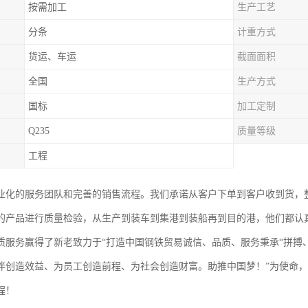
按需加工
生产工艺
分条
计重方式
货运、车运
截面面积
全国
生产方式
国标
加工定制
Q235
质量等级
工程
业化的服务团队和完善的销售流程。我们承诺从客户下单到客户收到货，
的产品进行质量检验，从生产到装车到集港到装船再到目的港，他们都认
质服务赢得了新老致力于“打造中国钢铁贸易诚信、品质、服务秉承“拼搏
伴创造效益、为员工创造前程、为社会创造财富。助推中国梦！”为使命
程！