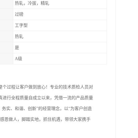
热轧，冷拔，精轧
过磅
工字型
热轧
是
A级
整个过程让客户做到放心！专业的技术质检人员对
真进行全程质量自成立以来，凭借一流的产品质量
、务实、和谐、创新”的经营理念，以“为客户创造
，感恩做人，脚踏实地，抓住机遇，带领大家携手