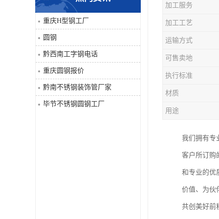
加工服务
角钢
重庆H型钢工厂
加工工艺
圆钢
运输方式
焊管
黔西南工字钢电话
可售卖地
工字钢
重庆圆钢报价
执行标准
黔南不锈钢装饰管厂家
H型钢
材质
毕节不锈钢圆钢工厂
用途
花纹板
我们拥有专
圆钢
客户所订购
不锈钢工字钢
和专业的优
价值、为伙
镀锌管
共创美好前
方矩管