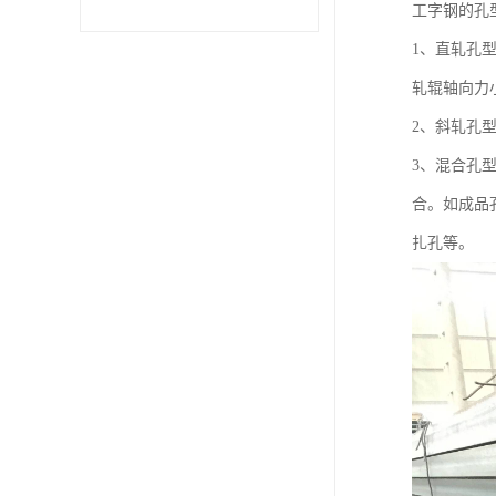
工字钢的孔
1、直轧孔
不锈钢卷
轧辊轴向力
型材
2、斜轧孔
3、混合孔
合。如成品
扎孔等。