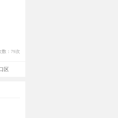
次数：
79
次
口区