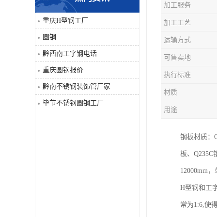
加工服务
角钢
重庆H型钢工厂
加工工艺
圆钢
运输方式
焊管
黔西南工字钢电话
可售卖地
工字钢
重庆圆钢报价
执行标准
黔南不锈钢装饰管厂家
H型钢
材质
毕节不锈钢圆钢工厂
用途
花纹板
钢板材质：Q1
圆钢
板、Q235C
不锈钢工字钢
12000mm
H型钢和工
镀锌管
常为1:6
方矩管