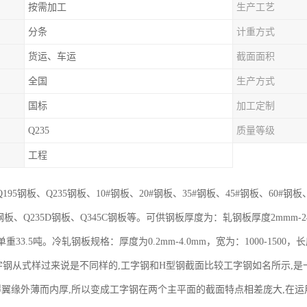
按需加工
生产工艺
分条
计重方式
货运、车运
截面面积
全国
生产方式
国标
加工定制
Q235
质量等级
工程
95钢板、Q235钢板、10#钢板、20#钢板、35#钢板、45#钢板、60#钢板、2
钢板、Q235D钢板、Q345C钢板等。可供钢板厚度为：轧钢板厚度2mmm-240m
，单重33.5吨。冷轧钢板规格：厚度为0.2mm-4.0mm，宽为：1000-1500，长度为
字钢从式样过来说是不同样的,工字钢和H型钢截面比较工字钢如名所示,是
,使得翼缘外薄而内厚,所以变成工字钢在两个主平面的截面特点相差庞大,在