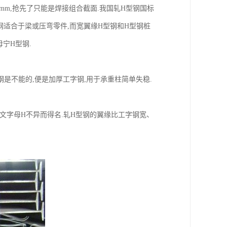
mm,抢先了只能是焊接组合截面.我国轧H型钢国标
H型钢适合于梁或压弯零件,而宽翼缘H型钢和H型钢桩
毋宁H型钢.
字钢是不能的,便是加厚工字钢,用于承重柱简单失稳.
文字母H不异而得名.轧H型钢的翼缘比工字钢宽、