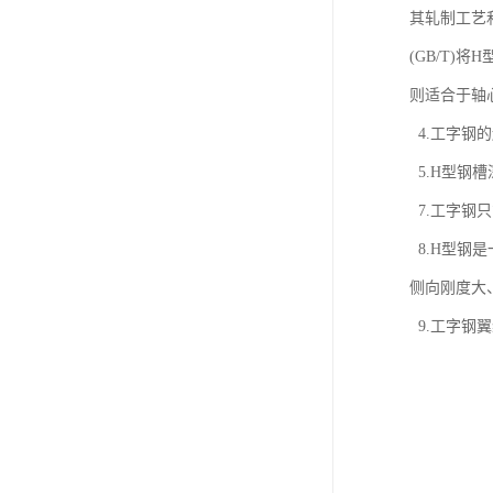
其轧制工艺
(GB/T)
则适合于轴心
4.工字钢的
5.H型钢槽
7.工字钢
8.H型钢
侧向刚度大
9.工字钢翼