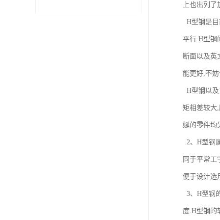
上也出列了
H型钢是目
不锈钢卷
平行.H型
型材
断面以及英
能更好,不妨
H型钢以及
矩相差较大
蜒的零件均
2、H型钢
同于平常工
便于设计选用
3、H型钢的
度.H型钢