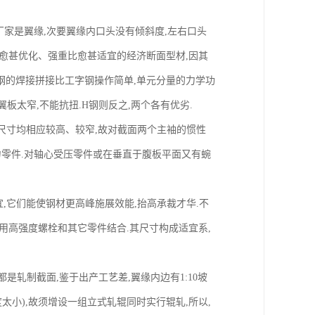
家是翼缘,次要翼缘内口头没有倾斜度,左右口头
拨愈甚优化、强重比愈甚适宜的经济断面型材,因其
型钢的焊接拼接比工字钢操作简单,单元分量的力学功
板太窄,不能抗扭.H钢则反之,两个各有优劣.
尺寸均相应较高、较窄,故对截面两个主袖的惯性
力零件.对轴心受压零件或在垂直于腹板平面又有蜿
,它们能使钢材更高峰施展效能,抬高承裁才华.不
用高强度螺栓和其它零件结合.其尺寸构成适宜系,
是轧制截面,鉴于出产工艺差,翼缘内边有1:10坡
太小),故须增设一组立式轧辊同时实行辊轧,所以,