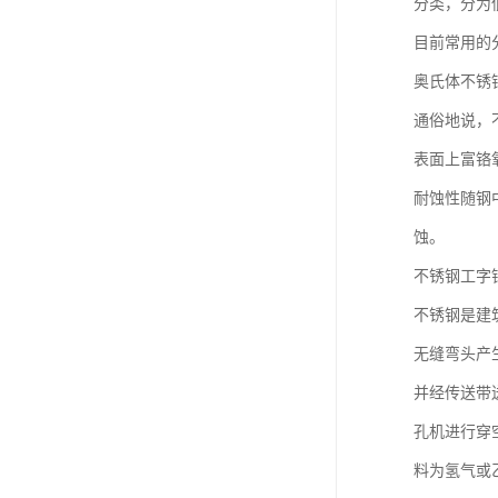
分类，分为
目前常用的
奥氏体不锈
通俗地说，
表面上富铬
耐蚀性随钢
蚀。
不锈钢工字
不锈钢是建
无缝弯头产
并经传送带
孔机进行穿
料为氢气或