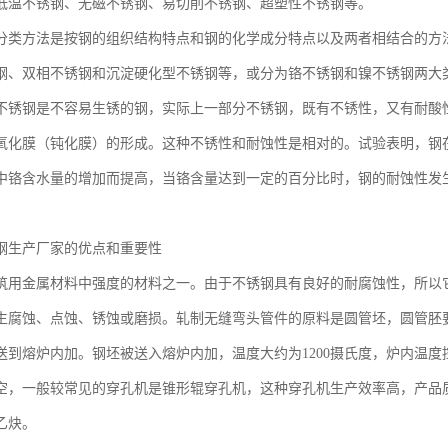
低温不锈钢、无磁不锈钢、易切削不锈钢、超塑性不锈钢等。
分类方法是按钢的组织结构特点和钢的化学成分特点以及两者相结合的方
钢、双相不锈钢和沉淀硬化型不锈钢等，或分为铬不锈钢和镍不锈钢两大
不锈钢是不容易生锈的钢，实际上一部分不锈钢，既有不锈性，又有耐酸
氧化膜（钝化膜）的形成。这种不锈性和耐蚀性是相对的。试验表明，钢
中铬含水量的增加而提高，当铬含量达到一定的百分比时，钢的耐蚀性发
钢生产厂家的优点和重要性
筑用金属材料中强度的材料之一。由于不锈钢具有良好的耐腐蚀性，所以
生腐蚀、点蚀、锈蚀或磨损。轧制无缝弯头管件的原料是圆管坯，圆管胚
送到熔炉内加。钢坯被送入熔炉内加，温度大约为1200摄氏度，炉内温
空，一般较常见的穿孔机是锥形辊穿孔机，这种穿孔机生产效率高，产品
乙炔。