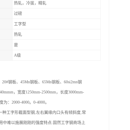
热轧，冷拔，精轧
过磅
工字型
热轧
是
A级
0#钢板、45Mn钢板、65Mn钢板、60si2mn钢
mm，宽度1250mm-2500mm，长度3000mm-
：2000-4000。0-4000。
一种工字形截面型钢,左右翼缘内口头有倾斜度,常
运用中难以施展刚刚的强度特点.固然工字钢商场上