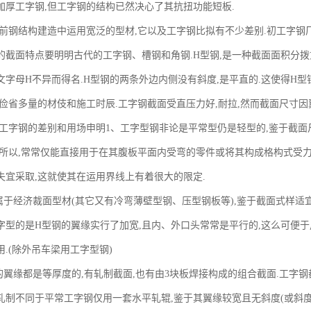
加厚工字钢,但工字钢的结构已然决心了其抗扭功能短板.
前钢结构建造中运用宽泛的型材,它以及工字钢比拟有不少差别.初工字钢厂
钢的截面特点要明明古代的工字钢、槽钢和角钢.H型钢,是一种截面面积分
文字母H不异而得名.H型钢的两条外边内侧没有斜度,是平直的.这使得H
俭省多量的材伎和施工时辰.工字钢截面受直压力好,耐拉,然而截面尺寸因翼
工字钢的差别和用场申明1、工字型钢非论是平常型仍是轻型的,鉴于截面
,所以,常常仅能直接用于在其腹板平面内受弯的零件或将其构成格构式受
失宜采取,这就使其在运用界线上有着很大的限定.
属于经济裁面型材(其它又有冷弯薄壁型钢、压型钢板等),鉴于截面式样适宜
字型的是H型钢的翼缘实行了加宽,且内、外口头常常是平行的,这么可便于
.(除外吊车梁用工字型钢)
翼缘都是等厚度的,有轧制截面,也有由3块板焊接构成的组合截面.工字钢都
的轧制不同于平常工字钢仅用一套水平轧辊,鉴于其翼缘较宽且无斜度(或斜度