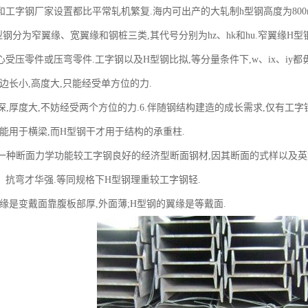
和工字钢厂家设置都比平常轧机繁复.海内可出产的大轧制h型钢高度为800
将H型钢分为窄翼缘、宽翼缘和钢桩三类,其代号分别为hz、hk和hu.窄翼缘
受压零件或压弯零件.工字钢以及H型钢比拟,等分量条件下,w、ix、iy都
边长小,高度大,只能经受单方位的力.
深,厚度大,不妨经受两个方位的力.6.伴随钢结构建造的成长需求,仅有工
只能用于横梁,而H型钢干才用于结构的承重柱.
是一种断面力学功能较工字钢良好的经济型断面钢材,因其断面的式样以及英
、抗弯才华强.等同规格下H型钢理重较工字钢轻.
缘是变戴面靠腹板部厚,外面薄;H型钢的翼缘是等戴面.