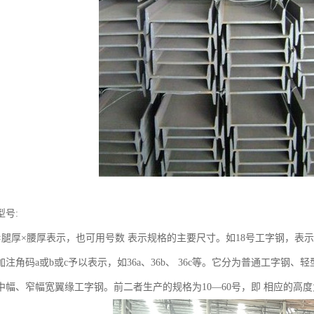
型号:
×腿厚×腰厚表示，也可用号数 表示规格的主要尺寸。如18号工字钢，表示高
注角码a或b或c予以表示，如36a、36b、 36c等。它分为普通工字钢
幅、窄幅宽翼缘工字钢。前二者生产的规格为10—60号，即 相应的高度为10