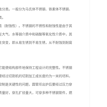
法分类。一般分为马氏体不锈钢、铁素体不锈钢、
类。
性（耐蚀性）。不锈钢的不锈性和耐蚀性是由于其
在大气、水等弱介质中和硝酸等氧化性介质中，其
生突变，即从易生锈到不易生锈，从不耐蚀到耐腐
它能使结构部件地保持工程设计的完整性。不锈钢
要经过切割机的切割加工成长度约为一米的坯料，
度控制是关键性的问题，圆管坯出炉后要经过压力穿
质量好，穿孔扩径量大，可穿多种不锈钢管件，燃