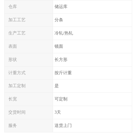
仓库
储运库
加工工艺
分条
生产工艺
冷轧/热轧
表面
镜面
形状
长方形
计重方式
按斤计重
加工定制
是
长宽
可定制
交货时间
3天
服务
送货上门