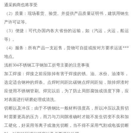
通采购商也将享受
（2）质量：现场看货、验货。并提供产品质量证明书，建筑用钢生
产许可证等。
（3）便捷：可代办国内各大省份的运输，如（汽运，火运，船运
等）。
（4）服务：所有产品一支起售，货物可自提或按对方要求运送***
地点。
浅析304不锈钢工字钢加工折弯主要的注意事项
加工焊接：焊接之前应除掉有害于焊接的锈、油、水份、油漆等，
选定适合钢种的焊条。点焊时间距比碳钢点焊间距短，除掉焊渣时
应使用不锈钢管刷。焊完以后，为了防止局部腐蚀或强度下降，应
对表面进行研磨处理或清洗。
切断以及冲压：由于不锈钢比一般材料强度高，所以冲压以及剪切
时需要更高的压力，而刀与刀间隙准确时才能不发生切变不良和加
工硬化，好采用等离子或激光切断，当不得不采用气割或电弧切断