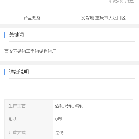
浏览次数：
83
次
产品规格：
发货地:
重庆市大渡口区
关键词
西安不锈钢工字钢销售钢厂
详细说明
生产工艺
热轧 冷轧 精轧
形状
U型
计重方式
过磅