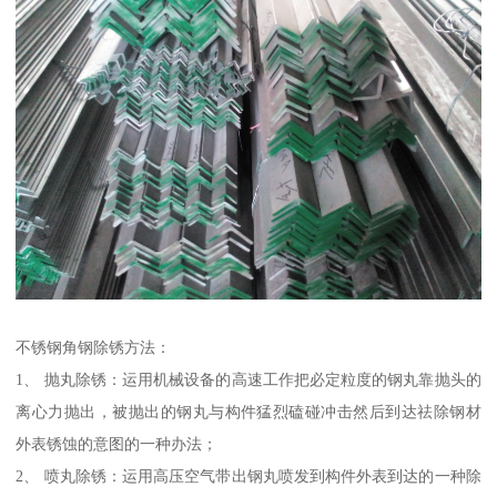
不锈钢角钢除锈方法：
1、 抛丸除锈：运用机械设备的高速工作把必定粒度的钢丸靠抛头的
离心力抛出，被抛出的钢丸与构件猛烈磕碰冲击然后到达祛除钢材
外表锈蚀的意图的一种办法；
2、 喷丸除锈：运用高压空气带出钢丸喷发到构件外表到达的一种除