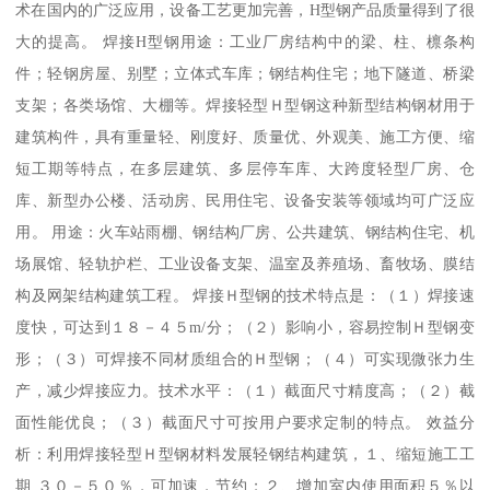
术在国内的广泛应用，设备工艺更加完善，H型钢产品质量得到了很
大的提高。 焊接H型钢用途：工业厂房结构中的梁、柱、檩条构
件；轻钢房屋、别墅；立体式车库；钢结构住宅；地下隧道、桥梁
支架；各类场馆、大棚等。焊接轻型Ｈ型钢这种新型结构钢材用于
建筑构件，具有重量轻、刚度好、质量优、外观美、施工方便、缩
短工期等特点，在多层建筑、多层停车库、大跨度轻型厂房、仓
库、新型办公楼、活动房、民用住宅、设备安装等领域均可广泛应
用。 用途：火车站雨棚、钢结构厂房、公共建筑、钢结构住宅、机
场展馆、轻轨护栏、工业设备支架、温室及养殖场、畜牧场、膜结
构及网架结构建筑工程。 焊接Ｈ型钢的技术特点是：（１）焊接速
度快，可达到１８－４５m/分；（２）影响小，容易控制Ｈ型钢变
形；（３）可焊接不同材质组合的Ｈ型钢；（４）可实现微张力生
产，减少焊接应力。技术水平：（１）截面尺寸精度高；（２）截
面性能优良；（３）截面尺寸可按用户要求定制的特点。 效益分
析：利用焊接轻型Ｈ型钢材料发展轻钢结构建筑，１、缩短施工工
期 ３０－５０％，可加速，节约；２、增加室内使用面积５％以