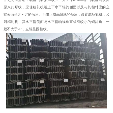
原来的形状，应使粗轧机组上下水平辊的侧面以及与其相对应的立
辊表面呈3°～8°的倾角。为修正成品翼缘的倾角，设置成品轧机，又
叫精轧机，其水平辊侧面与水平辊轴线垂直或有较小的倾斜角，一
般不大于20′，立辊呈圆柱状。