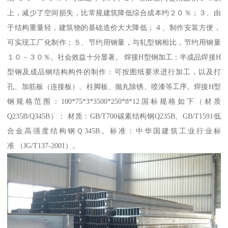
上，减少了空间损失，比常规建筑降低综合成本约２０％；３、由
于结构重量轻，建筑物的基础造价大大降低；４、制作安装方便，
可实现工厂化制作；５、节约用钢量，与轧型钢相比，节约用钢量
１０－３０％。社会效益十分显著。 焊接H型钢加工：半成品焊接H
型钢及成品钢结构构件的制作：可按图纸要求进行加工，以及打
孔、加筋板（连接板）、柱脚板、抛丸除锈、喷漆等工序。焊接H型
钢规格范围：100*75*3*3500*250*8*12国标规格如下（材质
Q235B/Q345B）： 材质：GB/T700碳素结构钢Q235B、GB/T1591低
合金高强度结构钢Ｑ345B。标准：中华国建筑工业行业标
准 （JG/T137-2001）。