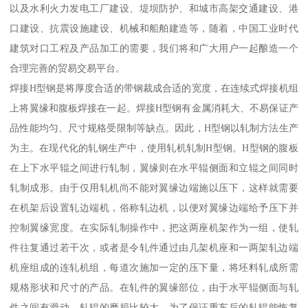
以及水利火力发电工厂建设、堤坝防护、和城市高架交通建设、港
口建设、抗震设施建设、机械和船舶建造等，随着，中国工业时代
建筑对口工程及产品加工的需要，我们将和广大用户一起酿造一个
合理完善的贸易交易平台。
焊接H型钢是将厚度合适的带钢裁成合适的宽度，在连续式焊接机组
上将翼缘和腹板焊接在一起。焊接H型钢有金属消耗大、不易保证产
品性能均匀、尺寸规格受限制等缺点。因此，H型钢以轧制方法生产
为主。在现代化的轧钢生产中，使用轧机轧制H型钢。H型钢的腹板
在上下水平辊之间进行轧制，翼缘则在水平辊侧面和立辊之间同时
轧制成形。由于仅用轧机尚不能对翼缘边端施以压下，这样就需要
在机架后设置轧边端机，俗称轧边机，以便对翼缘边端给予压下并
控制翼缘宽度。在实际轧制操作中，把这两座机架作为一组，使轧
件往复通过若干次，或者是令轧件通过由几架机座和一两架轧边端
机座组成的连轧机组，每道次施加一定的压下量，将坯料轧成所需
规格形状和尺寸的产品。在轧件的翼缘部位，由于水平辊侧面与轧
件之间有滑动，轧辊的磨损比较大。为了保证重车后的轧辊能恢复