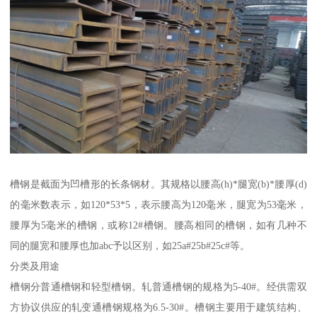
槽钢是截面为凹槽形的长条钢材。其规格以腰高(h)*腿宽(b)*腰厚(d)
的毫米数表示，如120*53*5，表示腰高为120毫米，腿宽为53毫米，
腰厚为5毫米的槽钢，或称12#槽钢。腰高相同的槽钢，如有几种不
同的腿宽和腰厚也加abc予以区别，如25a#25b#25c#等。
分类及用途
槽钢分普通槽钢和轻型槽钢。轧普通槽钢的规格为5-40#。经供需双
方协议供应的轧变通槽钢规格为6.5-30#。槽钢主要用于建筑结构、