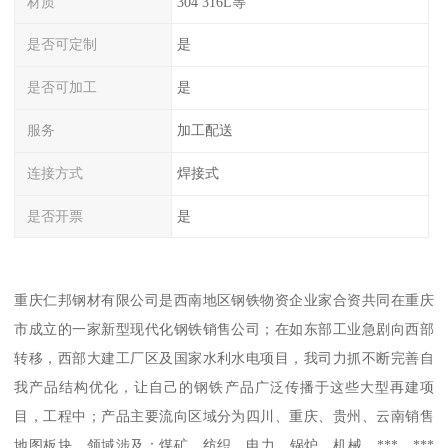
材质
304 316L等
是否可定制
是
是否可加工
是
服务
加工配送
连接方式
焊接式
是否开票
是
重庆仁邦钢材有限公司是西南地区钢铁物资企业家合资共同在重庆
市成立的一家新型现代化钢铁销售公司；在如东部工业急剧向西部
转移，西部大建工厂区及国家水利水电项目，我司力抓不断完善自
我产品结构优化，让自己的钢铁产品广泛传播于这些大型再建项
目，工程中；产品主要流向区域分为四川、重庆、贵州、云南销售
地图板块，领域涉及：煤矿、纺织、电力、锅炉、机械、***、***