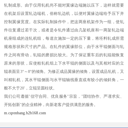
轧制成形。由于仅用轧机尚不能对翼缘边端施以压下，这样就需要
在机架后设置轧边端机，俗称轧边机，以便对翼缘边端给予压下并
控制翼缘宽度。在实际轧制操作中，把这两座机架作为一组，使轧
件往复通过若干次，或者是令轧件通过由几架机座和一两架轧边端
机座组成的连轧机组，每道次施加一定的压下量，将坯料轧成所需
规格形状和尺寸的产品。在轧件的翼缘部位，由于水平辊侧面与轧
件之间有滑动，轧辊的磨损比较大。为了保证重车后的轧辊能恢复
原来的形状，应使粗轧机组上下水平辊的侧面以及与其相对应的立
辊表面呈3°～8°的倾角。为修正成品翼缘的倾角，设置成品轧机，又
叫精轧机，其水平辊侧面与水平辊轴线垂直或有较小的倾斜角，一
般不大于20′，立辊呈圆柱状。
我们公司遵循"信守合同、优良服务"宗旨，"团结协作、严谨求实、
开拓创新"的企业精神，向新老客户提供满意的服务。
m.cqrenbang.b2b168.com