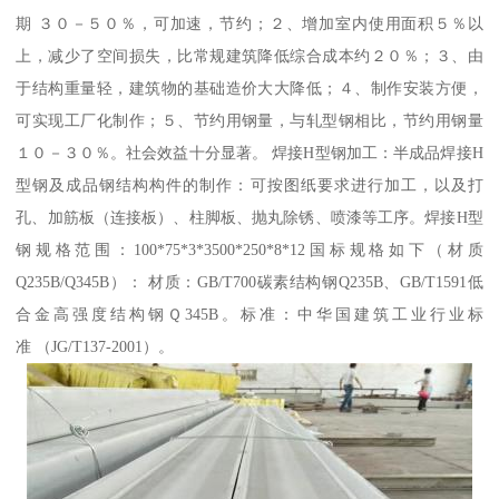
期 ３０－５０％，可加速，节约；２、增加室内使用面积５％以
上，减少了空间损失，比常规建筑降低综合成本约２０％；３、由
于结构重量轻，建筑物的基础造价大大降低；４、制作安装方便，
可实现工厂化制作；５、节约用钢量，与轧型钢相比，节约用钢量
１０－３０％。社会效益十分显著。 焊接H型钢加工：半成品焊接H
型钢及成品钢结构构件的制作：可按图纸要求进行加工，以及打
孔、加筋板（连接板）、柱脚板、抛丸除锈、喷漆等工序。焊接H型
钢规格范围：100*75*3*3500*250*8*12国标规格如下（材质
Q235B/Q345B）： 材质：GB/T700碳素结构钢Q235B、GB/T1591低
合金高强度结构钢Ｑ345B。标准：中华国建筑工业行业标
准 （JG/T137-2001）。