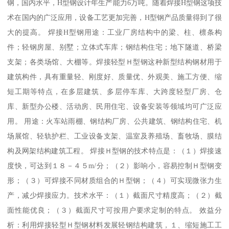
钢，国内水平，H型钢设计年生产能力6万吨。随着焊接H型钢这项技
术在国内的广泛应用，设备工艺更加完善，H型钢产品质量得到了很
大的提高。 焊接H型钢用途：工业厂房结构中的梁、柱、檩条构
件；轻钢房屋、别墅；立体式车库；钢结构住宅；地下隧道、桥梁
支架；各类场馆、大棚等。焊接轻型Ｈ型钢这种新型结构钢材用于
建筑构件，具有重量轻、刚度好、质量优、外观美、施工方便、缩
短工期等特点，在多层建筑、多层停车库、大跨度轻型厂房、仓
库、新型办公楼、活动房、民用住宅、设备安装等领域均可广泛应
用。 用途：火车站雨棚、钢结构厂房、公共建筑、钢结构住宅、机
场展馆、轻轨护栏、工业设备支架、温室及养殖场、畜牧场、膜结
构及网架结构建筑工程。 焊接Ｈ型钢的技术特点是：（１）焊接速
度快，可达到１８－４５m/分；（２）影响小，容易控制Ｈ型钢变
形；（３）可焊接不同材质组合的Ｈ型钢；（４）可实现微张力生
产，减少焊接应力。技术水平：（１）截面尺寸精度高；（２）截
面性能优良；（３）截面尺寸可按用户要求定制的特点。 效益分
析：利用焊接轻型Ｈ型钢材料发展轻钢结构建筑，１、缩短施工工