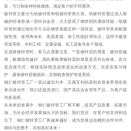
富，可订制各种特殊规格，满足客户的不同需求。
镀锌管主要分为热镀锌管和电镀锌管两大类。热镀锌管通过浸入熔
融的锌液形成一层锌合金层，大大提高了钢管的防腐蚀性能；电镀
锌管则通过电化学方法在钢管表面沉积一层锌层。镀锌管具有耐腐
蚀性强、使用寿命长、表面美观、加工性能好等特点，适用于建筑
管道系统、水利工程、交通设施、化工设备等各个领域。
在选择镀锌管时，有几点需要注意。**是镀锌层的厚度，镀锌层越
厚，耐腐蚀性越好，因此要检查镀锌层的厚度是否符合标准。其次
是连接方式，根据实际情况选择适合的连接方式。后是安装与维
护，避免镀锌层被损坏，定期检查维护管道系统。
铜仁镀锌管工厂一直以诚信为本，互惠互利的原则欢迎各界朋友前
来洽谈合作。我们还提供进口、国产高压合金管等产品，为客户提
供多选择。
在未来的发展中，铜仁镀锌管工厂将不断，提高产品质量，拓展市
场，为社会经济发展做出大的贡献。我们坚信，在客户的支持和信
任下，铜仁镀锌管工厂将越来越好，成为您身边信赖的合作伙伴。
期待与您携手，共创美好未来！