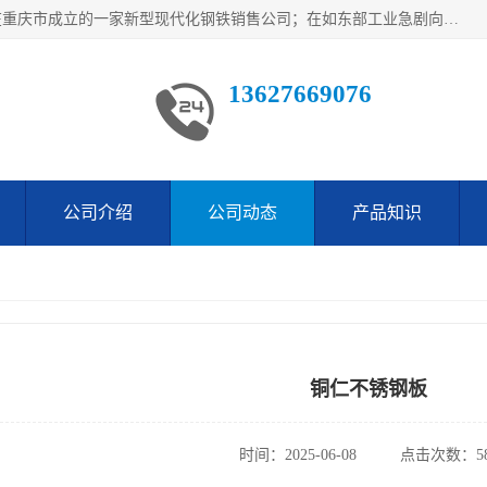
重庆仁邦钢材有限公司是西南地区钢铁物资企业家合资共同在重庆市成立的一家新型现代化钢铁销售公司；在如东部工业急剧向西部转移，西部大建工厂区及国家水利水电项目，我司力抓不断完善自我产品结构优化，让自己的钢铁产品广泛传播于这些大型再建项目
13627669076
公司介绍
公司动态
产品知识
铜仁不锈钢板
时间：2025-06-08
点击次数：58