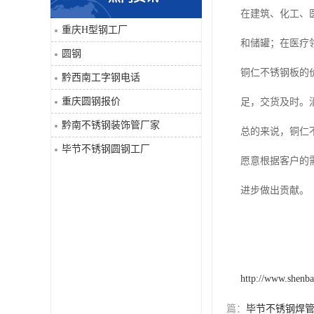
在建筑、化工、
角钢
重庆H型钢工厂
和储罐；在医疗
圆钢
焊管
铜仁不锈钢板的
黔西南工字钢电话
工字钢
重庆圆钢报价
足，交货及时。
黔南不锈钢装饰管厂家
总的来说，铜仁
H型钢
毕节不锈钢圆钢工厂
愿意根据客户的
花纹板
进步做出贡献。
圆钢
不锈钢工字钢
镀锌管
http://www.shenba
篇：
毕节不锈钢焊
方矩管