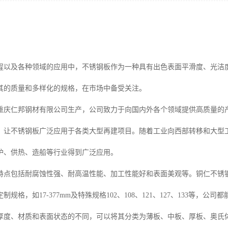
程以及各种领域的应用中，不锈钢板作为一种具有出色表面平滑度、光洁
其的质量和多样化的规格，在市场中备受关注。
重庆仁邦钢材有限公司生产，公司致力于向国内外各个领域提供高质量的
，让不锈钢板广泛应用于各类大型再建项目。随着工业向西部转移和大型
炉、供热、造船等行业得到广泛应用。
特点包括耐腐蚀性强、耐高温性能、加工性能好和表面美观等。铜仁不锈
规格，如17-377mm及特殊规格102、108、121、127、133等，公
厚度、材质和表面状态的不同，可以将其分类为薄板、中板、厚板、奥氏