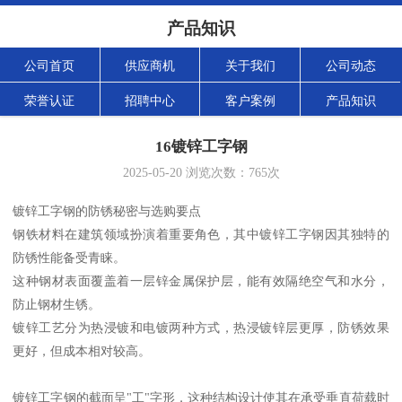
产品知识
公司首页
供应商机
关于我们
公司动态
荣誉认证
招聘中心
客户案例
产品知识
16镀锌工字钢
2025-05-20
浏览次数：
765
次
镀锌工字钢的防锈秘密与选购要点
钢铁材料在建筑领域扮演着重要角色，其中镀锌工字钢因其独特的
防锈性能备受青睐。
这种钢材表面覆盖着一层锌金属保护层，能有效隔绝空气和水分，
防止钢材生锈。
镀锌工艺分为热浸镀和电镀两种方式，热浸镀锌层更厚，防锈效果
更好，但成本相对较高。
镀锌工字钢的截面呈"工"字形，这种结构设计使其在承受垂直荷载时